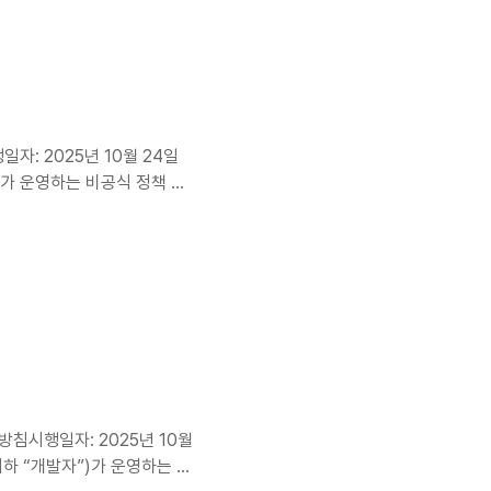
 방법이용 목적기기 정보(모
계광고 ID(AAID)Google
: 2025년 10월 24일
)가 운영하는 비공식 정책 안
 제공하고 외부 공식 사이트
어떻게 수집·이용·보호되는지
 제공하지 않으며, 이름·연락
 목적기기 정보(모델명, OS
(AAID)Google 정책에 따
침시행일자: 2025년 10월
하 “개발자”)가 운영하는 비