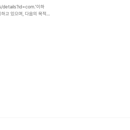
s/details?id=com.’이하
처리하고 있으며, 다음의 목적
 대한 서비스 제공에 따른 본
금액 결제, 물품 또는 서비스
령에 따른 개인정보 보유․이용
리 및 보유 기간은 다음과 같