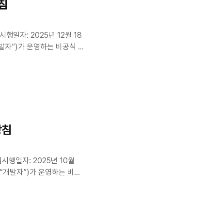
침
일자: 2025년 12월 18
개발자”)가 운영하는 비공식 정
하고 외부 공식 사이트로 이동
수집·이용·보호되는지 설명합니
 않으며, 이름·연락처 등 개
 정보(모델명, OS 버전
ID)Google 정책에 따라 수
방침
행일자: 2025년 10월
“개발자”)가 운영하는 비공
 보기 쉽게 제공하고 외부 공
정보가 어떻게 수집·이용·보
/로그인을 제공하지 않으며,